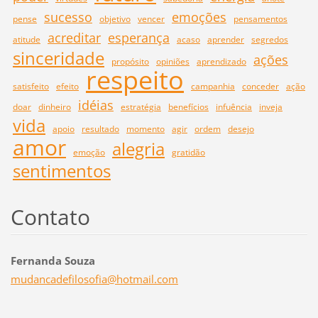
sucesso
emoções
pense
objetivo
vencer
pensamentos
acreditar
esperança
atitude
acaso
aprender
segredos
sinceridade
ações
propósito
opiniões
aprendizado
respeito
satisfeito
efeito
campanhia
conceder
ação
idéias
doar
dinheiro
estratégia
benefícios
infuência
inveja
vida
apoio
resultado
momento
agir
ordem
desejo
amor
alegria
emoção
gratidão
sentimentos
Contato
Fernanda Souza
mudancad
efilosof
ia@hotma
il.com