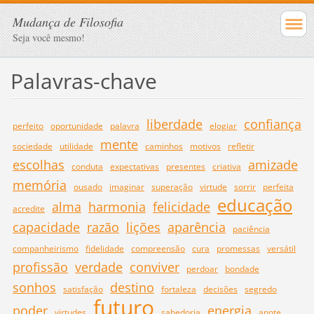
Mudança de Filosofia
Seja você mesmo!
Palavras-chave
liberdade
confiança
perfeito
oportunidade
palavra
elogiar
mente
sociedade
utilidade
caminhos
motivos
refletir
escolhas
amizade
conduta
expectativas
presentes
criativa
memória
ousado
imaginar
superação
virtude
sorrir
perfeita
educação
alma
harmonia
felicidade
acredite
capacidade
razão
lições
aparência
paciência
companheirismo
fidelidade
compreensão
cura
promessas
versátil
profissão
verdade
conviver
perdoar
bondade
sonhos
destino
satisfação
fortaleza
decisões
segredo
futuro
poder
energia
virtudes
sabedoria
anote