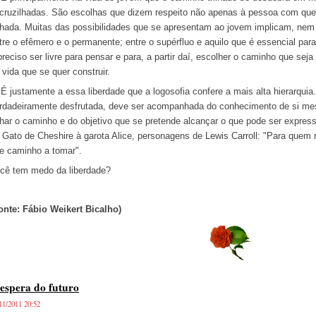
cruzilhadas. São escolhas que dizem respeito não apenas à pessoa com quem
ilhada. Muitas das possibilidades que se apresentam ao jovem implicam, nem
tre o efêmero e o permanente; entre o supérfluo e aquilo que é essencial par
preciso ser livre para pensar e para, a partir daí, escolher o caminho que sej
 vida que se quer construir.
justamente a essa liberdade que a logosofia confere a mais alta hierarquia.
rdadeiramente desfrutada, deve ser acompanhada do conhecimento de si me
ilhar o caminho e do objetivo que se pretende alcançar o que pode ser expres
 Gato de Cheshire à garota Alice, personagens de Lewis Carroll: "Para quem 
e caminho a tomar".
cê tem medo da liberdade?
onte: Fábio Weikert Bicalho)
espera do futuro
11/2011 20:52