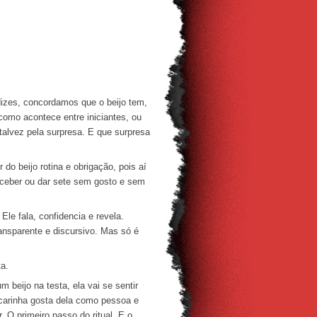
izes, concordamos que o beijo tem,
como acontece entre iniciantes, ou
talvez pela surpresa. E que surpresa
 beijo rotina e obrigação, pois aí
eceber ou dar sete sem gosto e sem
le fala, confidencia e revela.
ansparente e discursivo. Mas só é
a.
beijo na testa, ela vai se sentir
o carinha gosta dela como pessoa e
 O primeiro passo do ritual. E o