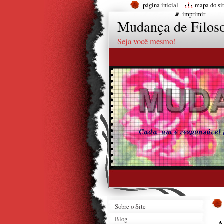
página inicial
mapa do si
imprimir
Mudança de Filoso
Seja você mesmo!
Sobre o Site
Blog