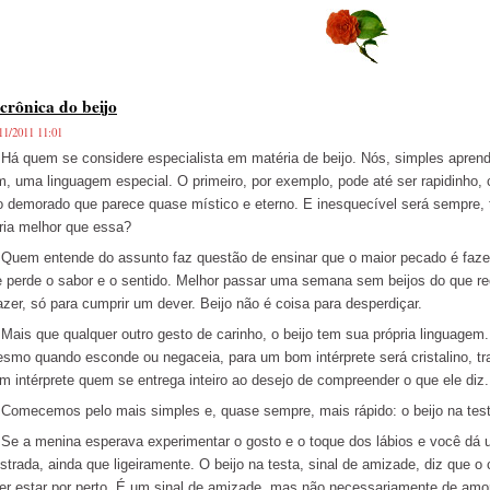
crônica do beijo
11/2011 11:01
 quem se considere especialista em matéria de beijo. Nós, simples aprend
m, uma linguagem especial. O primeiro, por exemplo, pode até ser rapidinho, 
o demorado que parece quase místico e eterno. E inesquecível será sempre, 
ria melhor que essa?
em entende do assunto faz questão de ensinar que o maior pecado é fazer do
e perde o sabor e o sentido. Melhor passar uma semana sem beijos do que r
azer, só para cumprir um dever. Beijo não é coisa para desperdiçar.
is que qualquer outro gesto de carinho, o beijo tem sua própria linguagem. E
smo quando esconde ou negaceia, para um bom intérprete será cristalino, tr
m intérprete quem se entrega inteiro ao desejo de compreender o que ele diz.
mecemos pelo mais simples e, quase sempre, mais rápido: o beijo na test
 a menina esperava experimentar o gosto e o toque dos lábios e você dá um 
ustrada, ainda que ligeiramente. O beijo na testa, sinal de amizade, diz que 
er estar por perto. É um sinal de amizade, mas não necessariamente de amor.