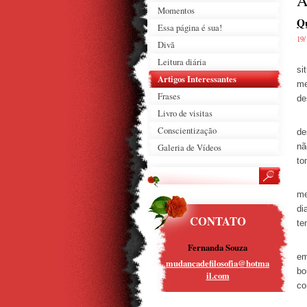
A
Momentos
Q
Essa página é sua!
19/
Divã
Ai
Leitura diária
si
Artigos Interessantes
me
Frases
de
Livro de visitas
O 
Conscientização
de
Galeria de Vídeos
nã
to
Co
me
di
CONTATO
te
As
Fernanda Souza
em
mudancad
efilosof
ia@hotma
bo
il.com
co
É 