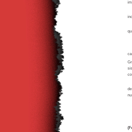
im
Pa
in
Fa
qu
O 
Nã
ca
Gr
si
co
O 
de
nu
Co
Po
(F