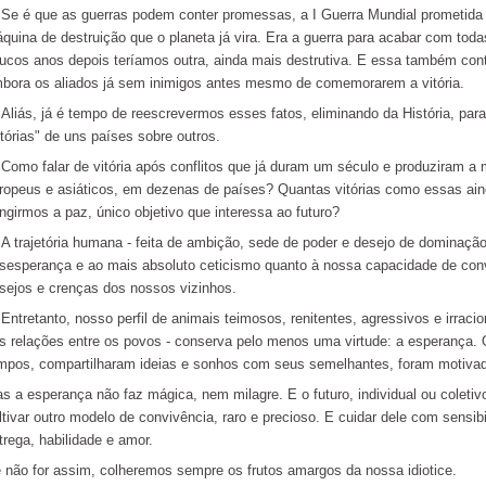
 é que as guerras podem conter promessas, a I Guerra Mundial prometida se
quina de destruição que o planeta já vira. Era a guerra para acabar com todas
ucos anos depois teríamos outra, ainda mais destrutiva. E essa também con
bora os aliados já sem inimigos antes mesmo de comemorarem a vitória.
iás, já é tempo de reescrevermos esses fatos, eliminando da História, para
itórias" de uns países sobre outros.
mo falar de vitória após conflitos que já duram um século e produziram a m
ropeus e asiáticos, em dezenas de países? Quantas vitórias como essas aind
ingirmos a paz, único objetivo que interessa ao futuro?
trajetória humana - feita de ambição, sede de poder e desejo de dominação -
sesperança e ao mais absoluto ceticismo quanto à nossa capacidade de con
sejos e crenças dos nossos vizinhos.
tretanto, nosso perfil de animais teimosos, renitentes, agressivos e irracion
s relações entre os povos - conserva pelo menos uma virtude: a esperança. 
mpos, compartilharam ideias e sonhos com seus semelhantes, foram motivad
s a esperança não faz mágica, nem milagre. E o futuro, individual ou coletiv
ltivar outro modelo de convivência, raro e precioso. E cuidar dele com sensibi
trega, habilidade e amor.
 não for assim, colheremos sempre os frutos amargos da nossa idiotice.