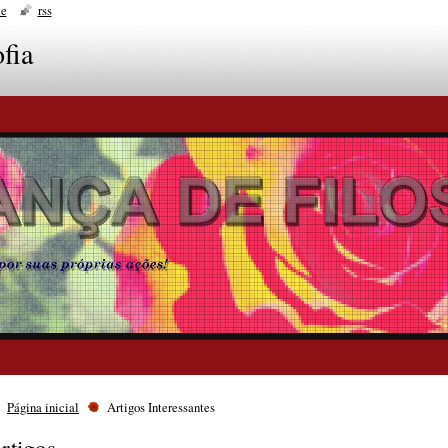
te
rss
fia
Página inicial
Artigos Interessantes