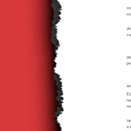
Ma
mu
ma
Ac
de
ca
On
Um
at
pe
Fo
No
an
Es
na
me
Es
ta
a 