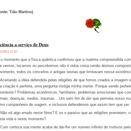
onte: Tião Martins)
ciência a serviço de Deus
11/2011 21:10
N
o momento que a física quântica confirmou que a matéria compreendida como
e vemos, tocamos ou percebemos não é outra coisa senão átomos composto
vimento, todos os conceitos e antigas teorias que limitavam nossa existên
eitando a idéia defendida pelas religiões de que fomos criados a imagem 
a criação é perfeita, uma pergunta instiga minha mente: Porque sendo perfei
seráveis? Problemas econômicos, familiares, problemas emocionais que co
mais, doenças, medos, traumas... Um sem fim de dor que permeia nosso mu
mo companheiro de viagem, e inclusive defendemos que assim tem que ser.
o vê algo errado neste filme? E se o paraíso que as religiões prometem, c
sta vida e neste momento?
m certeza sua mente acaba de dar-lhe um numero infinito de motivos pelos 