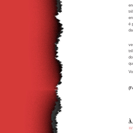
en
tr
en
é 
da
É 
ve
tr
do
qu
Vo
(F
À 
11/