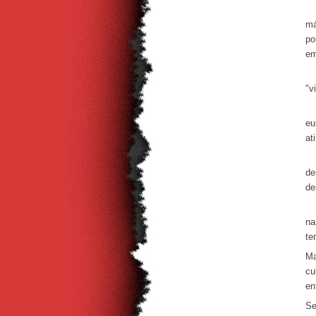
Se
má
po
em
Al
"v
Co
eu
at
A 
de
de
En
na
te
Ma
cu
en
Se