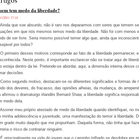
rtigos
uem tem medo da liberdade?
11/2011 17:14
nda que soe absurdo, não é raro nos depararmos com seres que temem ser
tuações em que nós mesmos temos medo da liberdade. Não foi com menos es
do de ser livre. Seria mesmo possível temer algo que, ainda que inconscie
sejável por todos?
primeiro desses motivos corresponde ao fato de a liberdade permanecer, 
sconhecida. Neste ponto, é importante esclarecer não se tratar aqui de liber
o esteja dentro da lei. Pretende-se abordar, aqui, a dimensão interna desse c
mar decisões.
mo segundo motivo, destacam-se os diferentes significados e formas de ma
do dos deveres, do fracasso, das opiniões alheias, da mudança, do arrepen
a afirmou o dramaturgo irlandês Bernard Shaw, a liberdade significa responsab
m medo dela.
sinei meu próprio atestado de medo da liberdade quando identifiquei, no me
 minha adolescência e juventude, uma manifestação do temor à liberdade. Dur
m grado muito daquilo que me propunham. Daquela forma, não tinha que faze
rreria o risco de contrariar ninguém.
principalmente na vida do jovem que o caminho trilhado se desdobra em mú