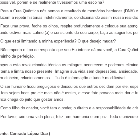
possível, porém e se realmente tivéssemos uma escolha?
ra a Cura Quântica nós somos o resultado de memórias herdadas (DNA) e 
duzem a repetir histórias indefinidamente, condicionando assim nossa realida
ça uma prova, feche os olhos, respire profundamente e coloque sua atenção
ando estiver mais calmo (a) e consciente de seu corpo, faça as seguintes pe
que está limitando a minha experiência? O que desejo mudar?
o importa o tipo de resposta que seu Eu interior dá pra você, a Cura Quânti
minho da perfeição.
aças a esta revolucionária técnica os milagres acontecem e podemos elimin
stema e limita nosso presente. Imagine sua vida sem depressões, ansiedade
m dinheiro, relacionamentos... Tudo é informação e tudo é modificável.
ser humano ficou preguiçoso e deixou os que outros decidam por ele, esp
 fora sejam boas pra ele mais não é assim, e esse fato provoca mais dor e 
nca chega do jeito que gostaríamos.
mo filho do criador, você tem o poder, o direito e a responsabilidade de cria
r favor, crie uma vida plena, feliz, em harmonia e em paz. Todo o universo 
onte: Conrado López Diaz)