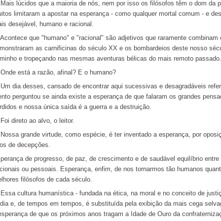
is lúcidos que a maioria de nós, nem por isso os filósofos têm o dom da pr
itos limitaram a apostar na esperança - como qualquer mortal comum - e des
is desejável, humano e racional.
ontece que "humano" e "racional" são adjetivos que raramente combinam c
monstraram as carnificinas do século XX e os bombardeios deste nosso sécu
minho e tropeçando nas mesmas aventuras bélicas do mais remoto passado
de está a razão, afinal? E o humano?
 dia desses, cansado de encontrar aqui sucessivas e desagradáveis referê
ento perguntou se ainda existe a esperança de que falaram os grandes pensa
rdidos e nossa única saída é a guerra e a destruição.
i direto ao alvo, o leitor.
ssa grande virtude, como espécie, é ter inventado a esperança, por oposiç
os de decepções.
perança de progresso, de paz, de crescimento e de saudável equilíbrio entre p
cionais ou pessoais. Esperança, enfim, de nos tornarmos tão humanos quant
lhores filósofos de cada século.
sa cultura humanística - fundada na ética, na moral e no conceito de justiça
rdia e, de tempos em tempos, é substituída pela exibição da mais cega selv
esperança de que os próximos anos tragam a Idade de Ouro da confraternizaç