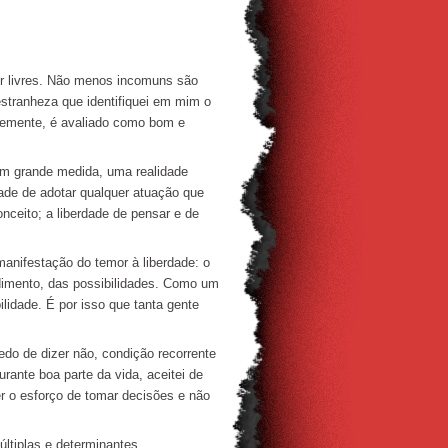
 livres. Não menos incomuns são
tranheza que identifiquei em mim o
ntemente, é avaliado como bom e
em grande medida, uma realidade
dade de adotar qualquer atuação que
onceito; a liberdade de pensar e de
nifestação do temor à liberdade: o
dimento, das possibilidades. Como um
ilidade. É por isso que tanta gente
do de dizer não, condição recorrente
ante boa parte da vida, aceitei de
r o esforço de tomar decisões e não
ltiplas e determinantes