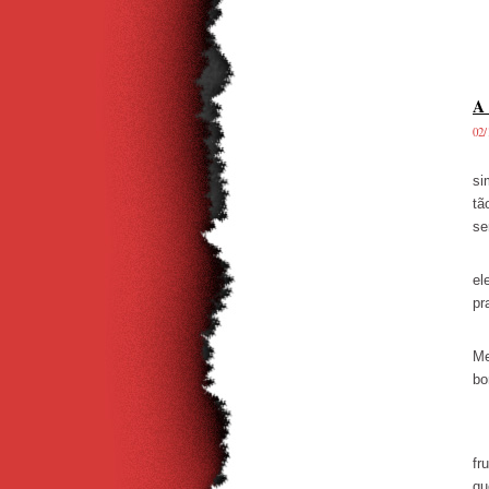
A 
02/
Há
si
tã
se
Qu
el
pr
Ma
Me
bo
Co
Se
fr
qu