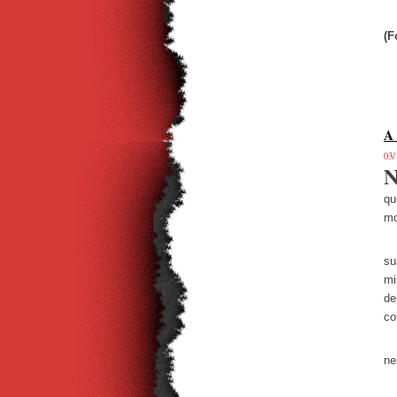
(F
A 
03/
qu
mo
Ac
su
mi
de
co
Nã
ne
Co