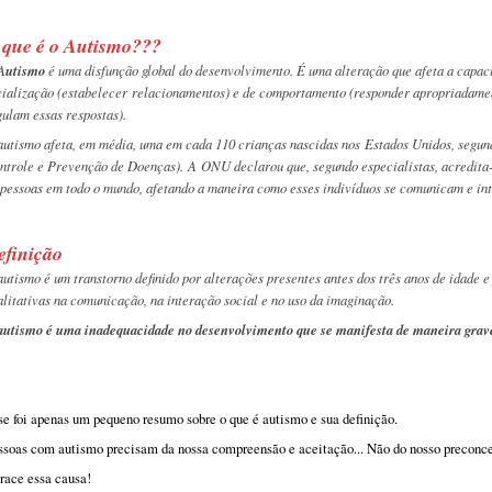
 que é o Autismo???
A
utismo
é uma disfunção global do desenvolvimento. É uma alteração que afeta a capac
cialização (estabelecer relacionamentos) e de comportamento (responder apropriadam
gulam essas respostas).
autismo afeta, em média, uma em cada 110 crianças nascidas nos Estados Unidos, segun
ntrole e Prevenção de Doenças). A
ONU declarou que, segundo especialistas, acredita-
 pessoas em todo o mundo, afetando a maneira como esses indivíduos se comunicam e in
efinição
autismo é um transtorno definido por alterações presentes antes dos três anos de idade e
alitativas na comunicação, na interação social e no uso da imaginação.
autismo é uma inadequacidade no desenvolvimento que se manifesta de maneira grave 
se foi apenas um pequeno resumo sobre o que é autismo e sua definição.
ssoas com autismo precisam da nossa compreensão e aceitação... Não do nosso preconce
race essa causa!