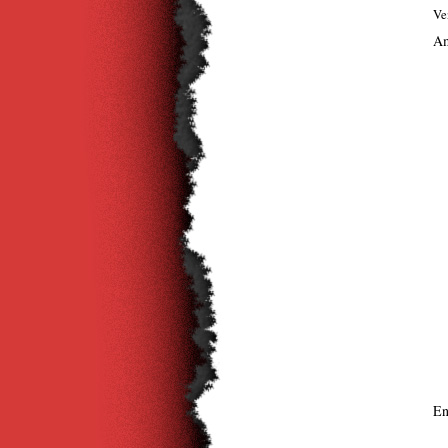
Ve
Am
En