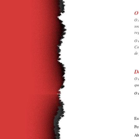
O
O 
so
re
O 
Co
de
D
O 
qu
O 
Es
Pe
Ab