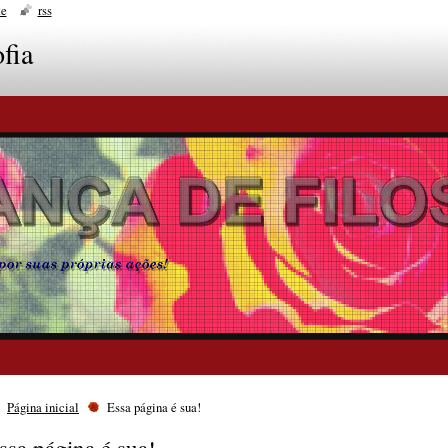
te
rss
fia
Página inicial
Essa página é sua!