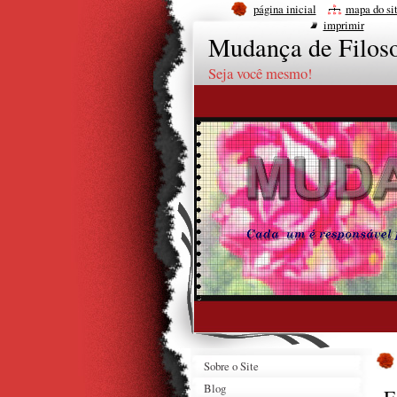
página inicial
mapa do si
imprimir
Mudança de Filoso
Seja você mesmo!
Sobre o Site
Blog