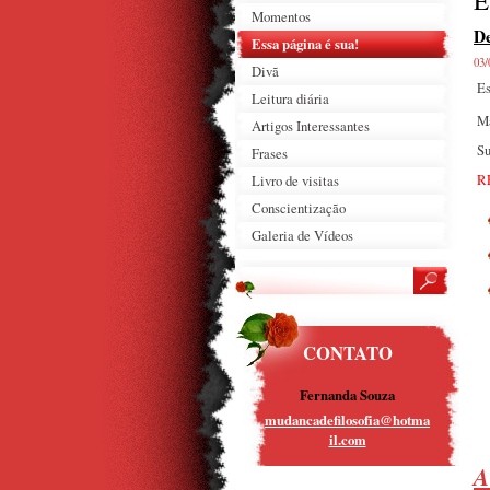
E
Momentos
De
Essa página é sua!
03/
Divã
Es
Leitura diária
Ma
Artigos Interessantes
Su
Frases
R
Livro de visitas
Conscientização
Galeria de Vídeos
CONTATO
Fernanda Souza
mudancad
efilosof
ia@hotma
il.com
A