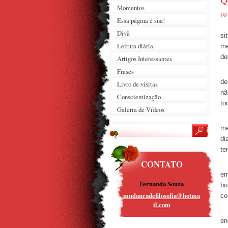
Momentos
19/
Essa página é sua!
Ai
Divã
si
Leitura diária
me
de
Artigos Interessantes
Frases
O 
de
Livro de visitas
nã
Conscientização
to
Galeria de Vídeos
Co
me
di
te
CONTATO
As
em
Fernanda Souza
bo
mudancad
efilosof
ia@hotma
co
il.com
É 
en