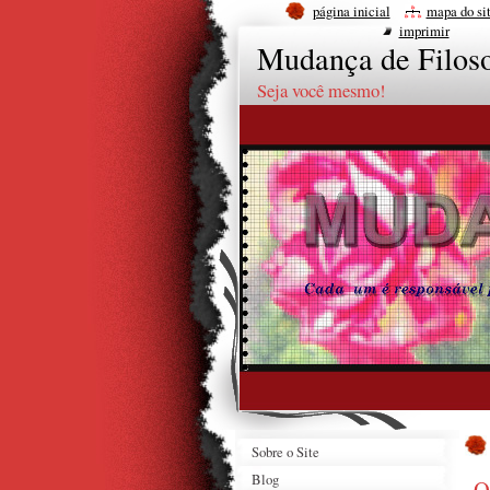
página inicial
mapa do si
imprimir
Mudança de Filoso
Seja você mesmo!
Sobre o Site
Blog
Q