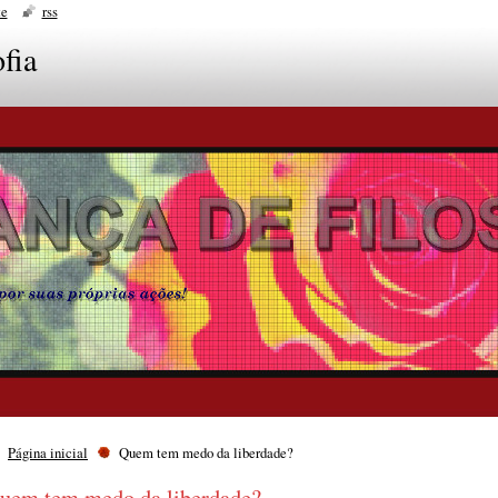
te
rss
fia
Página inicial
Quem tem medo da liberdade?
uem tem medo da liberdade?