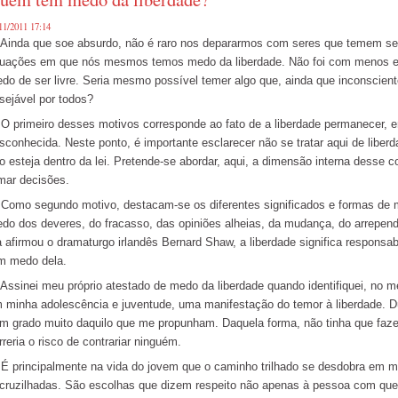
11/2011 17:14
nda que soe absurdo, não é raro nos depararmos com seres que temem ser
tuações em que nós mesmos temos medo da liberdade. Não foi com menos es
do de ser livre. Seria mesmo possível temer algo que, ainda que inconscie
sejável por todos?
primeiro desses motivos corresponde ao fato de a liberdade permanecer, 
sconhecida. Neste ponto, é importante esclarecer não se tratar aqui de liber
o esteja dentro da lei. Pretende-se abordar, aqui, a dimensão interna desse c
mar decisões.
mo segundo motivo, destacam-se os diferentes significados e formas de ma
do dos deveres, do fracasso, das opiniões alheias, da mudança, do arrepen
a afirmou o dramaturgo irlandês Bernard Shaw, a liberdade significa responsab
m medo dela.
sinei meu próprio atestado de medo da liberdade quando identifiquei, no me
 minha adolescência e juventude, uma manifestação do temor à liberdade. Dur
m grado muito daquilo que me propunham. Daquela forma, não tinha que faze
rreria o risco de contrariar ninguém.
principalmente na vida do jovem que o caminho trilhado se desdobra em mú
cruzilhadas. São escolhas que dizem respeito não apenas à pessoa com quem