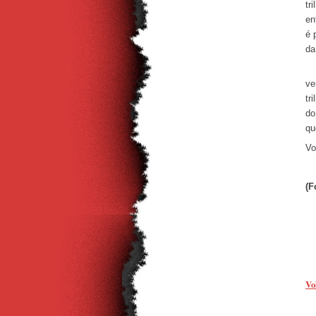
tr
en
é 
da
É 
ve
tr
do
qu
Vo
(F
Vo