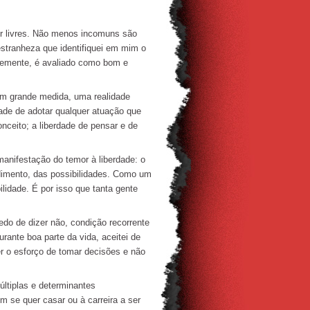
 livres. Não menos incomuns são
tranheza que identifiquei em mim o
ntemente, é avaliado como bom e
em grande medida, uma realidade
dade de adotar qualquer atuação que
onceito; a liberdade de pensar e de
nifestação do temor à liberdade: o
dimento, das possibilidades. Como um
ilidade. É por isso que tanta gente
do de dizer não, condição recorrente
ante boa parte da vida, aceitei de
r o esforço de tomar decisões e não
ltiplas e determinantes
 se quer casar ou à carreira a ser