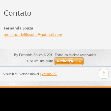
Contato
Fernanda Souza
mudancad
efilosof
ia@hotma
il.com
By Fernanda Souza © 2011 Todos os direitos reservados.
Crie um site grátis
Visualizar:
Versão móvel
|
Versão PC