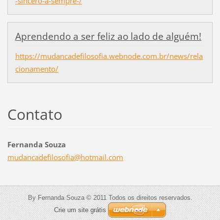
-sincero-a-sempre-/
Aprendendo a ser feliz ao lado de alguém!
https://mudancadefilosofia.webnode.com.br/news/rela
cionamento/
Contato
Fernanda Souza
mudancad
efilosof
ia@hotma
il.com
By Fernanda Souza © 2011 Todos os direitos reservados.
Crie um site grátis