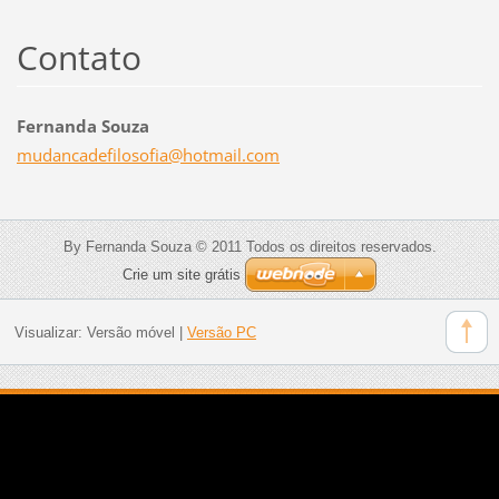
Contato
Fernanda Souza
mudancad
efilosof
ia@hotma
il.com
By Fernanda Souza © 2011 Todos os direitos reservados.
Crie um site grátis
Visualizar:
Versão móvel
|
Versão PC