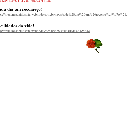
ada dia um recomeço!
tps://mudancadefilosofia.webnode.com.br/news/cada%20dia%20um%20recome%c3%a7o%21/
cilidades da vida!
ps://mudancadefilosofia.webnode.com.br/news/facilidades-da-vida-/