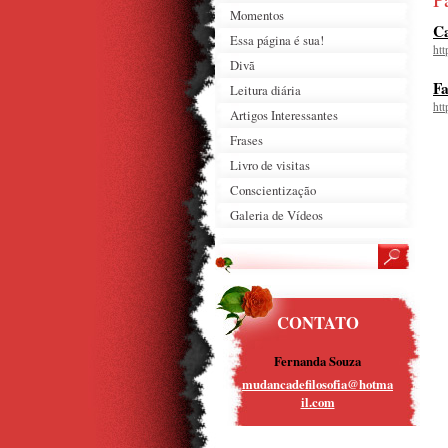
Momentos
C
Essa página é sua!
ht
Divã
Fa
Leitura diária
htt
Artigos Interessantes
Frases
Livro de visitas
Conscientização
Galeria de Vídeos
CONTATO
Fernanda Souza
mudancad
efilosof
ia@hotma
il.com