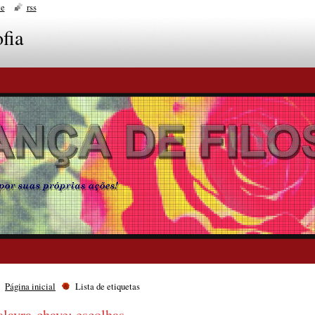
te
rss
fia
Página inicial
Lista de etiquetas
alavra-chave: escolhas