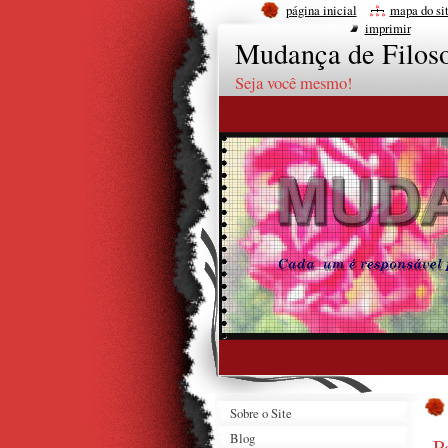
página inicial
mapa do si
imprimir
Mudança de Filoso
Seja você mesmo!
Sobre o Site
Blog
P