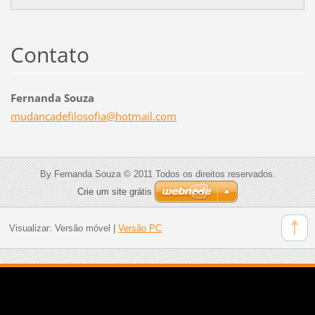
Contato
Fernanda Souza
mudancad
efilosof
ia@hotma
il.com
By Fernanda Souza © 2011 Todos os direitos reservados.
Crie um site grátis
Visualizar:
Versão móvel
|
Versão PC