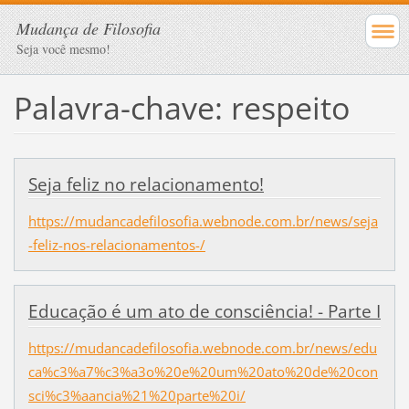
Mudança de Filosofia
Seja você mesmo!
Palavra-chave: respeito
Seja feliz no relacionamento!
https://mudancadefilosofia.webnode.com.br/news/seja
-feliz-nos-relacionamentos-/
Educação é um ato de consciência! - Parte I
https://mudancadefilosofia.webnode.com.br/news/edu
ca%c3%a7%c3%a3o%20e%20um%20ato%20de%20con
sci%c3%aancia%21%20parte%20i/