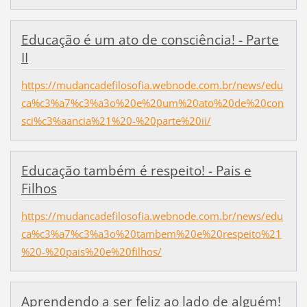
Educação é um ato de consciência! - Parte
II
https://mudancadefilosofia.webnode.com.br/news/edu
ca%c3%a7%c3%a3o%20e%20um%20ato%20de%20con
sci%c3%aancia%21%20-%20parte%20ii/
Educação também é respeito! - Pais e
Filhos
https://mudancadefilosofia.webnode.com.br/news/edu
ca%c3%a7%c3%a3o%20tambem%20e%20respeito%21
%20-%20pais%20e%20filhos/
Aprendendo a ser feliz ao lado de alguém!