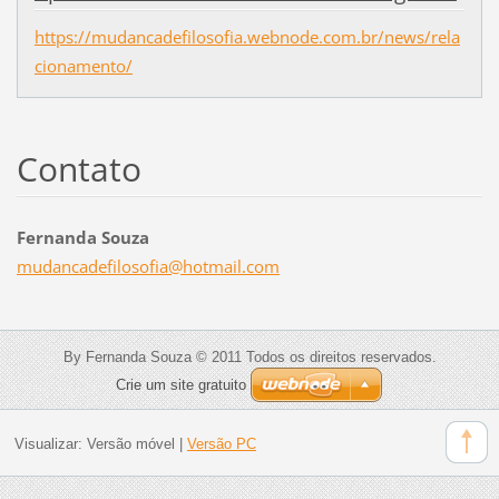
https://mudancadefilosofia.webnode.com.br/news/rela
cionamento/
Contato
Fernanda Souza
mudancad
efilosof
ia@hotma
il.com
By Fernanda Souza © 2011 Todos os direitos reservados.
Crie um site gratuito
Visualizar:
Versão móvel
|
Versão PC