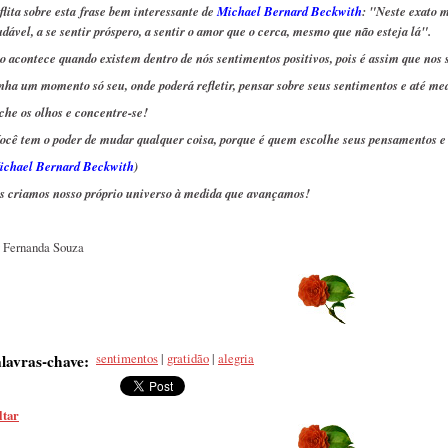
flita sobre esta frase bem interessante de
Michael Bernard Beckwith
: "Neste exato 
udável, a se sentir próspero, a sentir o amor que o cerca, mesmo que não esteja lá".
so acontece quando existem dentro de nós sentimentos positivos, pois é assim que nos 
nha um momento só seu, onde poderá refletir, pensar sobre seus sentimentos e até med
che os olhos e concentre-se!
ocê tem o poder de mudar qualquer coisa, porque é quem escolhe seus pensamentos e
ichael Bernard Beckwith
)
s criamos nosso próprio universo à medida que avançamos!
 Fernanda Souza
sentimentos
|
gratidão
|
alegria
lavras-chave
:
ltar