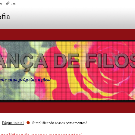
te
rss
fia
Página inicial
Simplificando nossos pensamentos!
implificando nossos pensamentos!