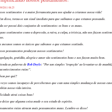
09/2011 08:25
ssos sentimentos é a maior ferramenta para nos ajudar a criarmos nossa vida!
ém disso, torna-se um sinal imediato para que saibamos o que estamos pensando.
da ser possui dois conjuntos de sentimentos: os bons e os maus.
guns sentimentos como a depressão, a raiva, a culpa, a tristeza, não nos fazem sentirm
us.
s mesmos somos os únicos que sabemos o que estamos sentindo.
ssos pensamentos produzem nossos sentimentos!
polgação, gratidão, alegria e amor são sentimentos bons e nos fazem muito bem.
tenda as palavras de
Bob Doyle
:
"Por um simples 'tropeção' ao levantar-se de manhã,
 acontecimentos ruins".
bem por quê?
 vezes somos incapazes de percebermos que com uma simples mudança de nossas emoç
mbém nossa vida inteira.
licidade atrai coisas boas!
o deixe que alguma coisa mude o seu estado de espírito.
nsamentos ruins atraem mais pensamentos maus. Lembre-se disso!