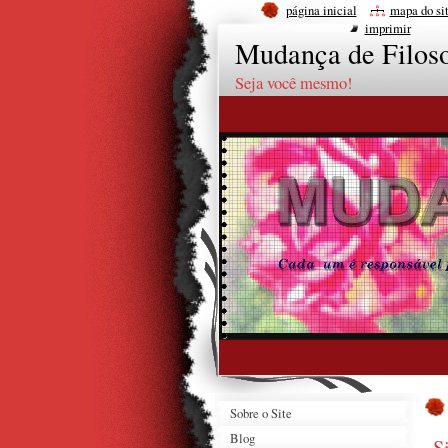
página inicial
mapa do si
imprimir
Mudança de Filoso
Seja você mesmo!
Sobre o Site
Blog
S