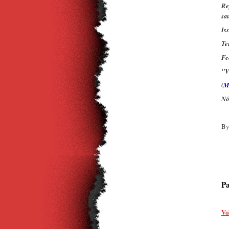
Re
sa
Is
Te
Fe
"V
(
M
Nó
By
Pa
Vo