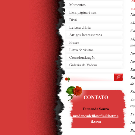
Momentos
11/
Essa página é sua!
No
Divã
Al
Leitura diária
Ca
Artigos Interessantes
Al
Frases
ma
Livro de visitas
No
Conscientização
No
Galeria de Vídeos
Em
En
de
Sa
CONTATO
Às
ta
Fernanda Souza
Fe
mudancad
efilosof
ia@hotma
il.com
Nã
Pe