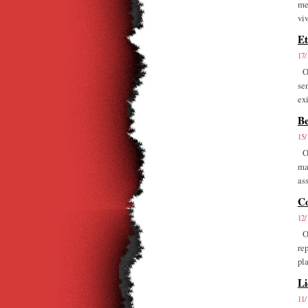
me
vi
Et
17/
O 
se
ex
Be
15/
O 
ma
as
Co
12/
O 
re
pl
Li
11/