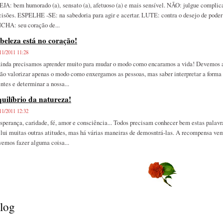
JA: bem humorado (a), sensato (a), afetuoso (a) e mais sensível. NÃO: julgue complic
cisões. ESPELHE -SE: na sabedoria para agir e acertar. LUTE: contra o desejo de pode
CHA: seu coração de...
beleza está no coração!
11/2011 11:28
nda precisamos aprender muito para mudar o modo como encaramos a vida! Devemos ava
não valorizar apenas o modo como enxergamos as pessoas, mas saber interpretar a form
ntes e determinar a nossa...
uilíbrio da natureza!
11/2011 12:32
perança, caridade, fé, amor e consciência... Todos precisam conhecer bem estas palavra
clui muitas outras atitudes, mas há várias maneiras de demosntrá-las. A recompensa ve
vemos fazer alguma coisa...
log