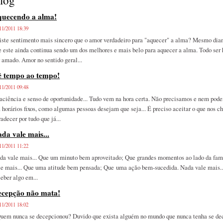
log
quecendo a alma!
11/2011 18:39
iste sentimento mais sincero que o amor verdadeiro para "aquecer" a alma? Mesmo diant
e este ainda continua sendo um dos melhores e mais belo para aquecer a alma. Todo ser 
r amado. Amor no sentido geral...
 tempo ao tempo!
11/2011 09:48
ciência e senso de oportunidade... Tudo vem na hora certa. Não precisamos e nem podem
 horários fixos, como algumas pessoas desejam que seja... É preciso aceitar o que nos 
adecer por tudo que já...
da vale mais...
11/2011 11:22
da vale mais... Que um minuto bem aproveitado; Que grandes momentos ao lado da fam
le mais... Que uma atitude bem pensada; Que uma ação bem-sucedida. Nada vale mais..
ceber algo em...
ecepção não mata!
11/2011 18:02
em nunca se decepcionou? Duvido que exista alguém no mundo que nunca tenha se de