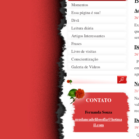
B
Momentos
A
Essa página é sua!
26/
Divã
Ex
Leitura diária
qu
Artigos Interessantes
se
Frases
Dê
Livro de visitas
24/
Conscientização
Pa
Galeria de Vídeos
em
agr
Na
21/
Na
CONTATO
va
re
Fernanda Souza
mudancad
efilosof
ia@hotma
D
il.com
19/
Qu