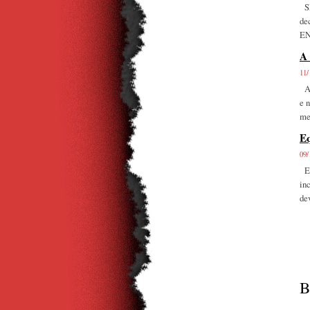
SE
de
EN
A 
11/
Ai
e 
me
Eq
09/
Es
in
de
B