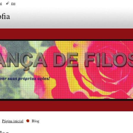
te
rss
fia
Página inicial
Blog