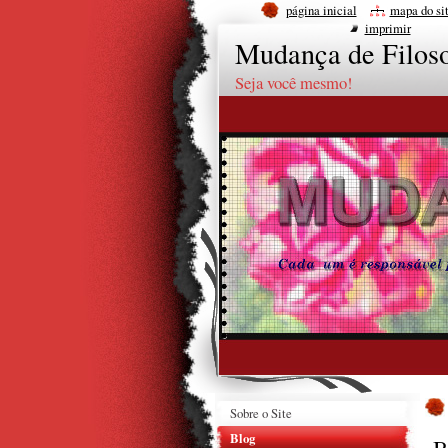
página inicial
mapa do si
imprimir
Mudança de Filoso
Seja você mesmo!
Sobre o Site
Blog