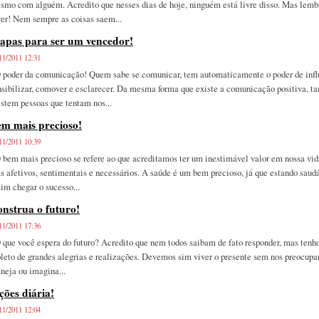
smo com alguém. Acredito que nesses dias de hoje, ninguém está livre disso. Mas lembr
ver! Nem sempre as coisas saem...
apas para ser um vencedor!
11/2011 12:31
poder da comunicação! Quem sabe se comunicar, tem automaticamente o poder de influe
nsibilizar, comover e esclarecer. Da mesma forma que existe a comunicação positiva, 
istem pessoas que tentam nos...
m mais precioso!
11/2011 10:39
bem mais precioso se refere ao que acreditamos ter um inestimável valor em nossa vida.
s afetivos, sentimentais e necessários. A saúde é um bem precioso, já que estando sau
sim chegar o sucesso...
nstrua o futuro!
11/2011 17:36
que você espera do futuro? Acredito que nem todos saibam de fato responder, mas tenho
pleto de grandes alegrias e realizações. Devemos sim viver o presente sem nos preocup
aneja ou imagina...
ções diária!
11/2011 12:04