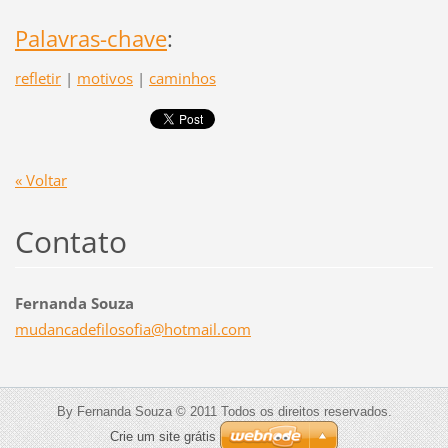
Palavras-chave
:
refletir
|
motivos
|
caminhos
« Voltar
Contato
Fernanda Souza
mudancad
efilosof
ia@hotma
il.com
By Fernanda Souza © 2011 Todos os direitos reservados.
Crie um site grátis