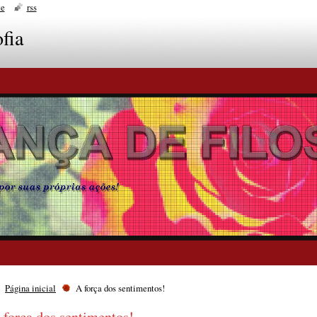
te
rss
fia
Página inicial
A força dos sentimentos!
 força dos sentimentos!