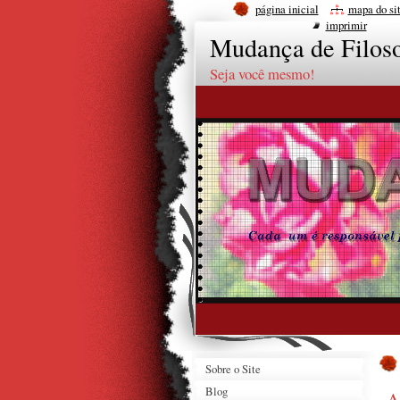
página inicial
mapa do si
imprimir
Mudança de Filoso
Seja você mesmo!
Sobre o Site
Blog
A