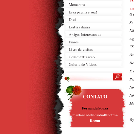
Momentos
12/
Essa página é sua!
O 
Divã
Se
Leitura diária
Nã
Artigos Interessantes
Ag
Frases
"S
Livro de visitas
Os
Conscientização
De
Galeria de Vídeos
É 
Pe
Nó
Nó
CONTATO
Ma
Fernanda Souza
mudancad
efilosof
ia@hotma
By
il.com