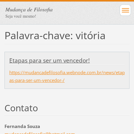
Mudança de Filosofia
Seja você mesmo!
Palavra-chave: vitória
Etapas para ser um vencedor!
https://mudancadefilosofia.webnode.com.br/news/etap
as-para-ser-um-vencedor-/
Contato
Fernanda Souza
mudancad
efilosof
ia@hotma
il.com