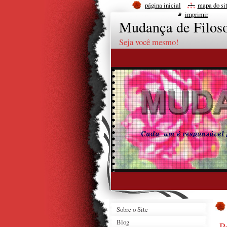
página inicial
mapa do si
imprimir
Mudança de Filoso
Seja você mesmo!
Sobre o Site
Blog
P