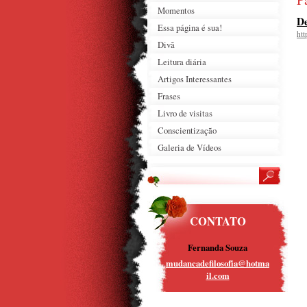
Momentos
D
Essa página é sua!
ht
Divã
Leitura diária
Artigos Interessantes
Frases
Livro de visitas
Conscientização
Galeria de Vídeos
CONTATO
Fernanda Souza
mudancad
efilosof
ia@hotma
il.com