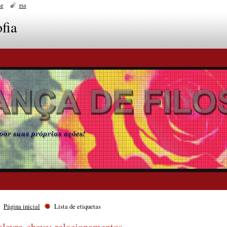
te
rss
fia
Página inicial
Lista de etiquetas
alavra-chave: relacionamentos