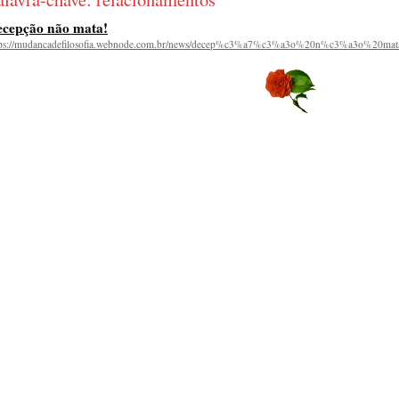
ecepção não mata!
tps://mudancadefilosofia.webnode.com.br/news/decep%c3%a7%c3%a3o%20n%c3%a3o%20mat