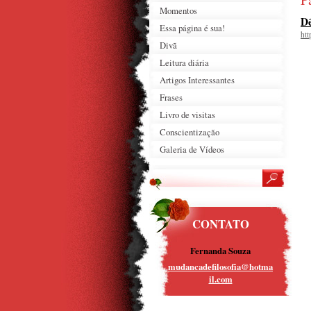
Momentos
Dê
Essa página é sua!
ht
Divã
Leitura diária
Artigos Interessantes
Frases
Livro de visitas
Conscientização
Galeria de Vídeos
CONTATO
Fernanda Souza
mudancad
efilosof
ia@hotma
il.com