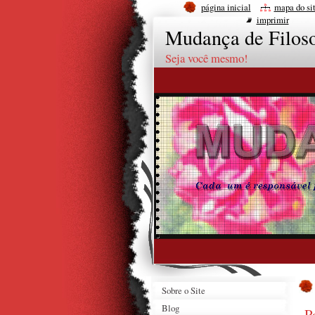
página inicial
mapa do si
imprimir
Mudança de Filoso
Seja você mesmo!
Sobre o Site
Blog
P