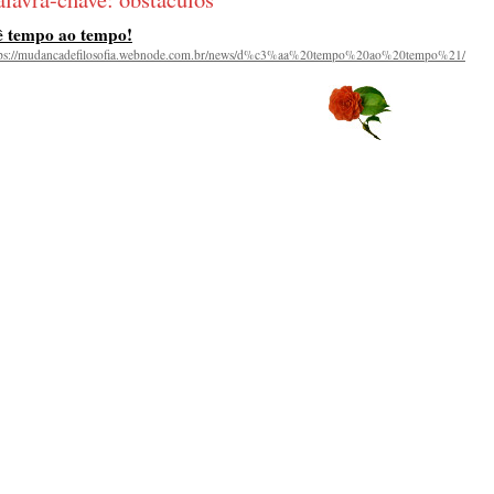
 tempo ao tempo!
tps://mudancadefilosofia.webnode.com.br/news/d%c3%aa%20tempo%20ao%20tempo%21/