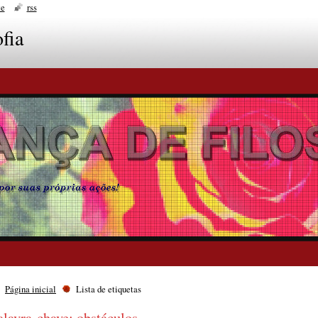
te
rss
fia
Página inicial
Lista de etiquetas
alavra-chave: obstáculos