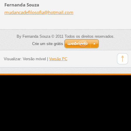
Fernanda Souza
mudancad
efilosof
ia@hotma
il.com
By Fernanda Souza © 2011 Todos os direitos reservados.
Crie um site grátis
Visualizar:
Versão móvel
|
Versão PC