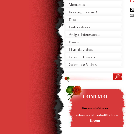
Momentos
Et
Essa página é sua!
htt
Divã
Leitura diária
Artigos Interessantes
Frases
Livro de visitas
Conscientização
Galeria de Vídeos
CONTATO
Fernanda Souza
mudancad
efilosof
ia@hotma
il.com