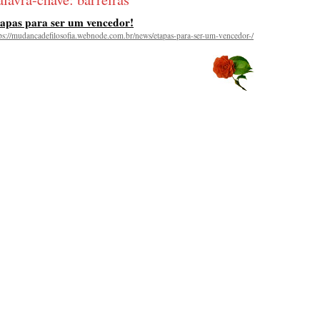
apas para ser um vencedor!
ps://mudancadefilosofia.webnode.com.br/news/etapas-para-ser-um-vencedor-/