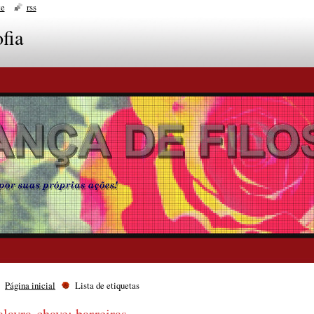
te
rss
fia
Página inicial
Lista de etiquetas
alavra-chave: barreiras