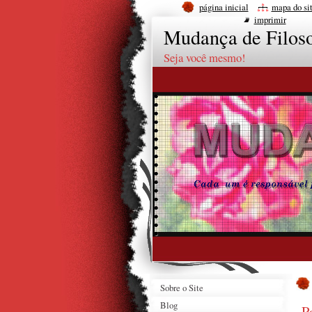
página inicial
mapa do si
imprimir
Mudança de Filoso
Seja você mesmo!
Sobre o Site
Blog
P