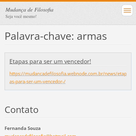
Mudança de Filosofia
Seja você mesmo!
Palavra-chave: armas
Etapas para ser um vencedor!
https://mudancadefilosofia.webnode.com.br/news/etap
as-para-ser-um-vencedor-/
Contato
Fernanda Souza
mudancad
efilosof
ia@hotma
il.com