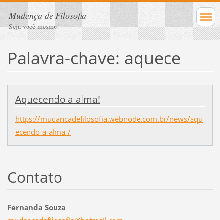
Mudança de Filosofia
Seja você mesmo!
Palavra-chave: aquece
Aquecendo a alma!
https://mudancadefilosofia.webnode.com.br/news/aqu
ecendo-a-alma-/
Contato
Fernanda Souza
mudancad
efilosof
ia@hotma
il.com