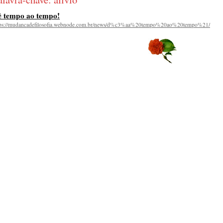
 tempo ao tempo!
tps://mudancadefilosofia.webnode.com.br/news/d%c3%aa%20tempo%20ao%20tempo%21/