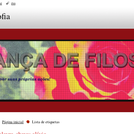
te
rss
fia
Página inicial
Lista de etiquetas
alavra-chave: alívio