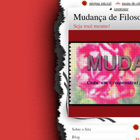
página inicial
mapa do si
imprimir
Mudança de Filoso
Seja você mesmo!
Sobre o Site
Blog
P