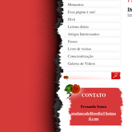
Momentos
Dê
Essa página é sua!
ht
Divã
Leitura diária
Artigos Interessantes
Frases
Livro de visitas
Conscientização
Galeria de Vídeos
CONTATO
Fernanda Souza
mudancad
efilosof
ia@hotma
il.com