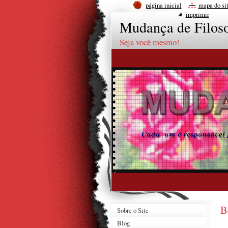
página inicial
mapa do si
imprimir
Mudança de Filoso
Seja você mesmo!
B
Sobre o Site
Blog