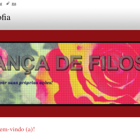
te
rss
fia
em-vindo (a)!