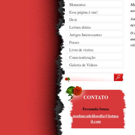
Momentos
Mu
no
Essa página é sua!
Am
Divã
aç
Leitura diária
O 
Artigos Interessantes
au
Frases
vi
Livro de visitas
Conscientização
Galeria de Vídeos
CONTATO
Fernanda Souza
mudancad
efilosof
ia@hotma
il.com