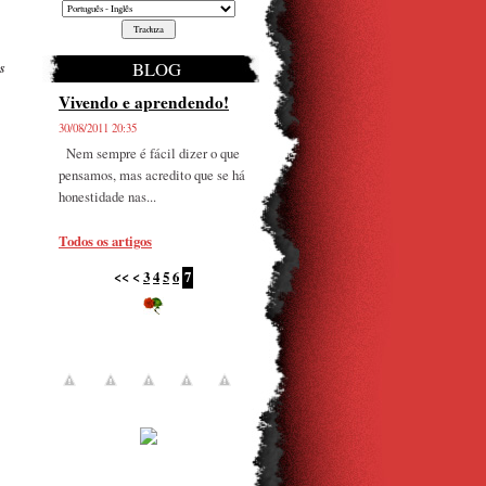
BLOG
s
Vivendo e aprendendo!
30/08/2011 20:35
Nem sempre é fácil dizer o que
pensamos, mas acredito que se há
honestidade nas...
Todos os artigos
<<
<
3
4
5
6
7