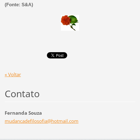
(Fonte: S&A)
« Voltar
Contato
Fernanda Souza
mudancad
efilosof
ia@hotma
il.com