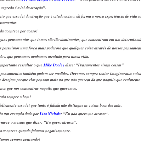
 segredo é a lei da atração".
eio que essa lei da atração que é citada acima, dá forma a nossa experiência de vida 
nsamentos.
da acontece por acaso!
guns pensamentos que temos são tão dominantes, que concentram em um determinado
s possuímos uma força mais poderosa que qualquer coisa através de nossos pensament
do o que pensamos acabamos atraindo para nossa vida.
importante ressaltar o que
Mike Dooley
disse: "Pensamentos viram coisas".
 pensamentos também podem ser medidos. Devemos sempre tentar imaginarmos coisas b
e desejam porque elas pensam mais no que não querem do que naquilo que realmente
mos que nos concentrar naquilo que queremos.
raia sempre o bem!
felizmente essa lei que tanto é falada não distingue as coisas boas das más.
ja um exemplo dado por
Lisa Nichols
: "Eu não quero me atrasar".
rna-se o mesmo que dizer:
"Eu quero atrasos".
so acontece quando falamos negativamente.
tamos sempre pensando!