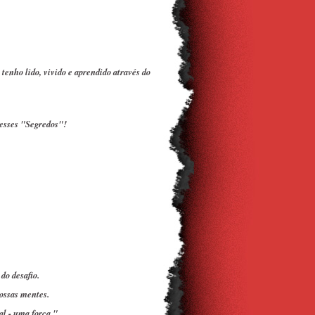
 tenho lido, vivido e aprendido através do
 esses "Segredos"!
do desafio.
ossas mentes.
al - uma força."