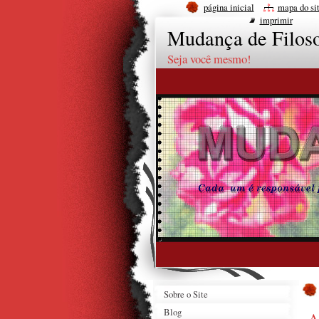
página inicial
mapa do si
imprimir
Mudança de Filoso
Seja você mesmo!
Sobre o Site
Blog
A