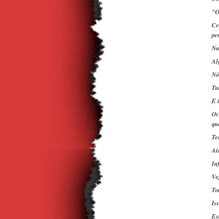
"O
Cr
pe
Na
Al
Nó
Tu
É 
Os
qu
Te
At
In
Ve
To
Is
Es