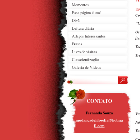
Momentos
10/
Essa página é sua!
Co
Divã
"U
Leitura diária
Os
Artigos Interessantes
li
Frases
To
Livro de visitas
Tr
Conscientização
Galeria de Vídeos
CONTATO
Fernanda Souza
Va
mudancad
efilosof
ia@hotma
Nó
il.com
Tu
Co