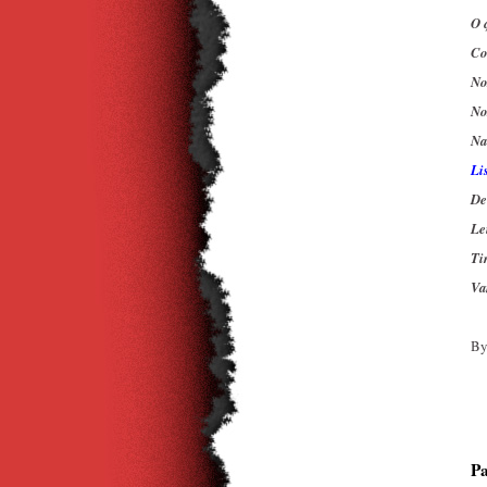
O 
Co
No
No
Na
Li
De
Le
Tir
Va
By
Pa