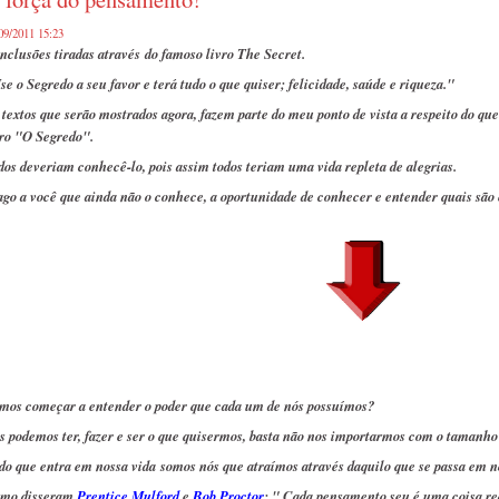
09/2011 15:23
nclusões tiradas através do famoso livro The Secret.
se o Segredo a seu favor e terá tudo o que quiser; f
elicidade, saúde e riqueza."
 textos que serão mostrados agora, fazem parte do meu ponto de vista a respeito do que
vro "O Segredo".
dos deveriam conhecê-lo, pois assim todos teriam uma vida repleta de alegrias.
ago a você que ainda não o conhece, a oportunidade de conhecer e entender quais são
mos começar a entender o poder que cada um de nós possuímos?
s podemos ter, fazer e ser o que quisermos, basta não nos importarmos com o tamanho 
do que entra em nossa vida somos nós que atraímos através daquilo que se passa em n
mo disseram
Prentice Mulford
e
Bob Proctor
: " Cada pensamento seu é uma coisa re