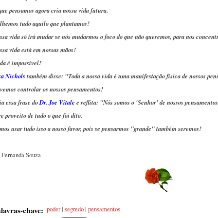
que pensamos agora cria nossa vida futura.
lhemos tudo aquilo que plantamos!
ssa vida só irá mudar se nós mudarmos o foco do que não queremos, para nos concen
ssa vida está em nossas mãos!
da é impossível!
sa Nichols
também disse: "Toda a nossa vida é uma manifestação física de nossos pe
vemos controlar os nossos pensamentos!
ia essa frase do
Dr. Joe Vitale
e reflita: "Nós somos o 'Senhor' de nossos pensamentos
e proveito de tudo o que foi dito.
mos usar tudo isso a nosso favor, pois se pensarmos "grande" também seremos!
 Fernanda Souza
poder
|
segredo
|
pensamentos
lavras-chave
: