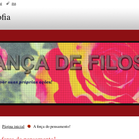
te
rss
fia
Página inicial
A força do pensamento!
 força do pensamento!