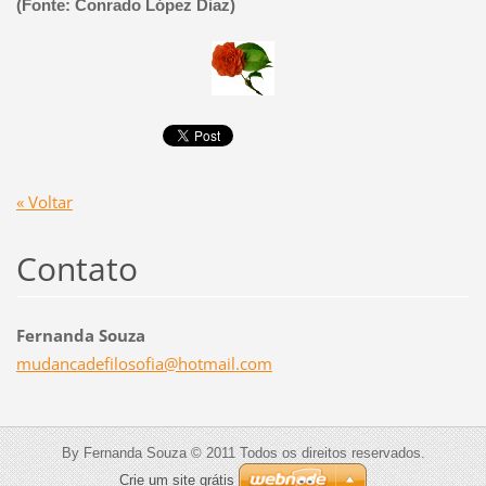
(Fonte: Conrado López Diaz)
« Voltar
Contato
Fernanda Souza
mudancad
efilosof
ia@hotma
il.com
By Fernanda Souza © 2011 Todos os direitos reservados.
Crie um site grátis