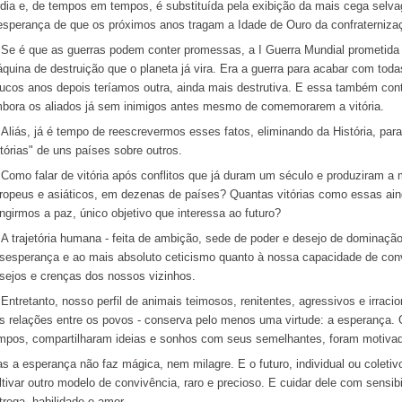
rdia e, de tempos em tempos, é substituída pela exibição da mais cega selv
esperança de que os próximos anos tragam a Idade de Ouro da confraternizaç
 é que as guerras podem conter promessas, a I Guerra Mundial prometida se
quina de destruição que o planeta já vira. Era a guerra para acabar com todas
ucos anos depois teríamos outra, ainda mais destrutiva. E essa também con
bora os aliados já sem inimigos antes mesmo de comemorarem a vitória.
iás, já é tempo de reescrevermos esses fatos, eliminando da História, para
itórias" de uns países sobre outros.
mo falar de vitória após conflitos que já duram um século e produziram a m
ropeus e asiáticos, em dezenas de países? Quantas vitórias como essas aind
ingirmos a paz, único objetivo que interessa ao futuro?
trajetória humana - feita de ambição, sede de poder e desejo de dominação -
sesperança e ao mais absoluto ceticismo quanto à nossa capacidade de con
sejos e crenças dos nossos vizinhos.
tretanto, nosso perfil de animais teimosos, renitentes, agressivos e irracion
s relações entre os povos - conserva pelo menos uma virtude: a esperança. 
mpos, compartilharam ideias e sonhos com seus semelhantes, foram motivad
s a esperança não faz mágica, nem milagre. E o futuro, individual ou coletiv
ltivar outro modelo de convivência, raro e precioso. E cuidar dele com sensibi
trega, habilidade e amor.