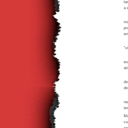
ta
a 
Se
má
po
em
Al
"v
Co
eu
at
A 
de
de
En
na
te
Ma
cu
en