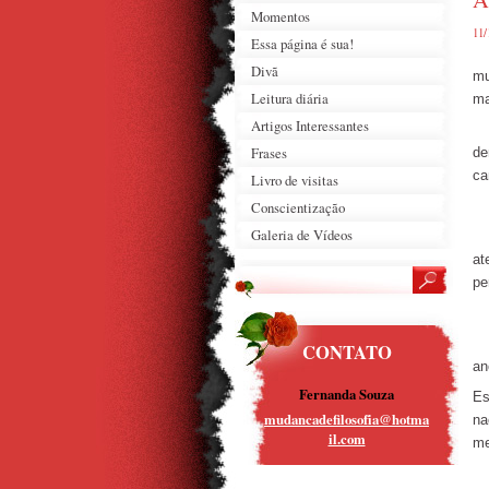
Momentos
11/
Essa página é sua!
Ma
Divã
mu
Leitura diária
ma
Artigos Interessantes
Ac
Frases
de
ca
Livro de visitas
Conscientização
On
Galeria de Vídeos
Um
at
pe
Fo
No
CONTATO
an
Fernanda Souza
Es
mudancad
efilosof
ia@hotma
na
il.com
me
Es