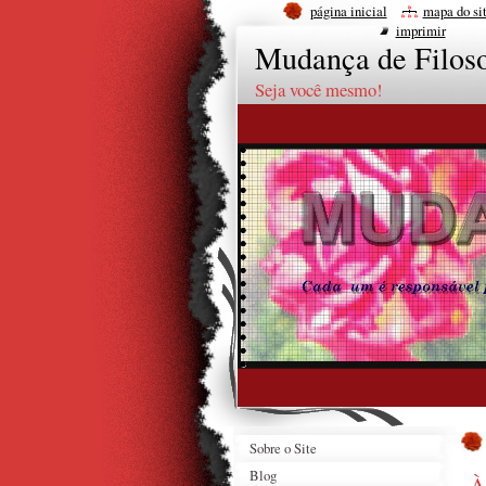
página inicial
mapa do si
imprimir
Mudança de Filoso
Seja você mesmo!
Sobre o Site
Blog
À