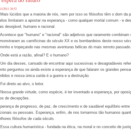
11/2011 20:52
is lúcidos que a maioria de nós, nem por isso os filósofos têm o dom da pr
itos limitaram a apostar na esperança - como qualquer mortal comum - e des
is desejável, humano e racional.
ontece que "humano" e "racional" são adjetivos que raramente combinam c
monstraram as carnificinas do século XX e os bombardeios deste nosso sécu
minho e tropeçando nas mesmas aventuras bélicas do mais remoto passado
de está a razão, afinal? E o humano?
 dia desses, cansado de encontrar aqui sucessivas e desagradáveis referê
ento perguntou se ainda existe a esperança de que falaram os grandes pensa
rdidos e nossa única saída é a guerra e a destruição.
i direto ao alvo, o leitor.
ssa grande virtude, como espécie, é ter inventado a esperança, por oposiç
os de decepções.
perança de progresso, de paz, de crescimento e de saudável equilíbrio entre p
cionais ou pessoais. Esperança, enfim, de nos tornarmos tão humanos quant
lhores filósofos de cada século.
sa cultura humanística - fundada na ética, na moral e no conceito de justiça