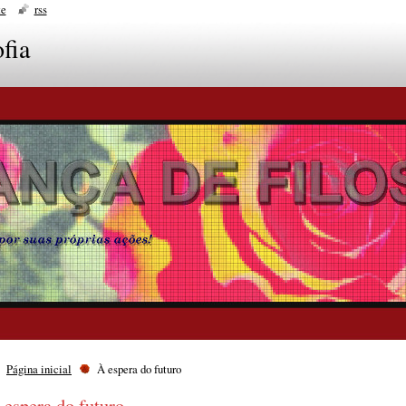
te
rss
fia
Página inicial
À espera do futuro
 espera do futuro